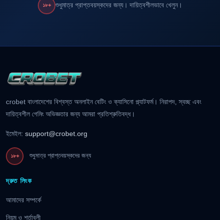
শুধুমাত্র প্রাপ্তবয়স্কদের জন্য। দায়িত্বশীলভাবে খেলুন।
১৮+
crobet বাংলাদেশের বিশ্বস্ত অনলাইন বেটিং ও ক্যাসিনো প্ল্যাটফর্ম। নিরাপদ, স্বচ্ছ এবং
দায়িত্বশীল গেমিং অভিজ্ঞতার জন্য আমরা প্রতিশ্রুতিবদ্ধ।
ইমেইল:
support@crobet.org
শুধুমাত্র প্রাপ্তবয়স্কদের জন্য
১৮+
দ্রুত লিংক
আমাদের সম্পর্কে
নিয়ম ও শর্তাবলী