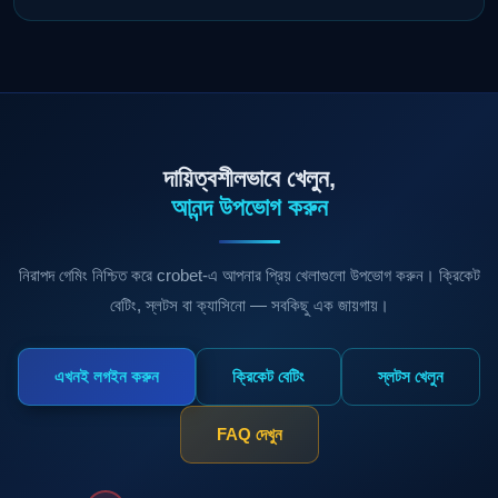
দায়িত্বশীলভাবে খেলুন,
আনন্দ উপভোগ করুন
নিরাপদ গেমিং নিশ্চিত করে crobet-এ আপনার প্রিয় খেলাগুলো উপভোগ করুন। ক্রিকেট
বেটিং, স্লটস বা ক্যাসিনো — সবকিছু এক জায়গায়।
এখনই লগইন করুন
ক্রিকেট বেটিং
স্লটস খেলুন
FAQ দেখুন