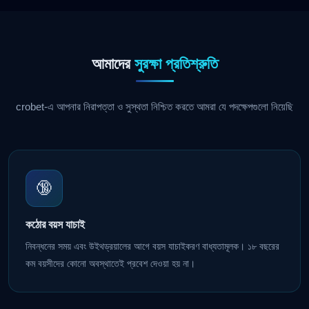
আমাদের
সুরক্ষা প্রতিশ্রুতি
crobet-এ আপনার নিরাপত্তা ও সুস্থতা নিশ্চিত করতে আমরা যে পদক্ষেপগুলো নিয়েছি
🔞
কঠোর বয়স যাচাই
নিবন্ধনের সময় এবং উইথড্রয়ালের আগে বয়স যাচাইকরণ বাধ্যতামূলক। ১৮ বছরের
কম বয়সীদের কোনো অবস্থাতেই প্রবেশ দেওয়া হয় না।