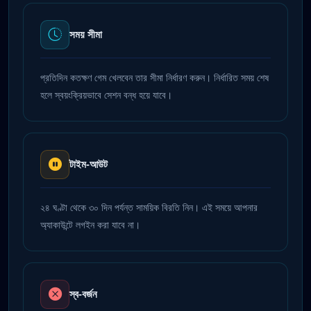
সময় সীমা
প্রতিদিন কতক্ষণ গেম খেলবেন তার সীমা নির্ধারণ করুন। নির্ধারিত সময় শেষ
হলে স্বয়ংক্রিয়ভাবে সেশন বন্ধ হয়ে যাবে।
টাইম-আউট
২৪ ঘণ্টা থেকে ৩০ দিন পর্যন্ত সাময়িক বিরতি নিন। এই সময়ে আপনার
অ্যাকাউন্টে লগইন করা যাবে না।
স্ব-বর্জন