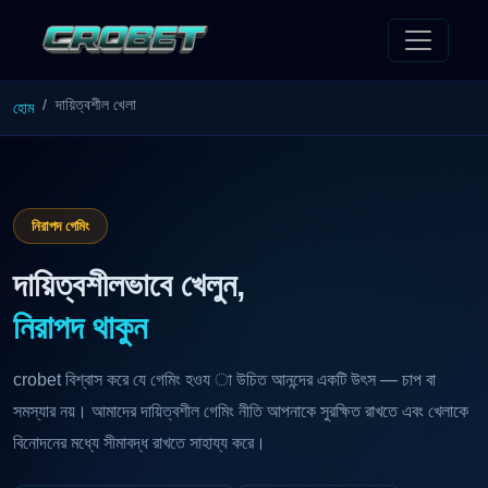
দায়িত্বশীল খেলা
হোম
নিরাপদ গেমিং
দায়িত্বশীলভাবে খেলুন,
নিরাপদ থাকুন
crobet বিশ্বাস করে যে গেমিং হওয া উচিত আনন্দের একটি উৎস — চাপ বা
সমস্যার নয়। আমাদের দায়িত্বশীল গেমিং নীতি আপনাকে সুরক্ষিত রাখতে এবং খেলাকে
বিনোদনের মধ্যে সীমাবদ্ধ রাখতে সাহায্য করে।