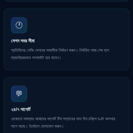
🕐
সেশন সময় সীমা
প্রতিদিনের গেমিং সেশনের সময়সীমা নির্ধারণ করুন। নির্ধারিত সময় শেষ হলে
স্বয়ংক্রিয়ভাবে লগআউট হয়ে যাবেন।
💬
২৪/৭ সাপোর্ট
যেকোনো সমস্যায় আমাদের সাপোর্ট টিম সপ্তাহের সাত দিন চব্বিশ ঘণ্টা আপনার
পাশে আছে। ইমেইলে যোগাযোগ করুন।