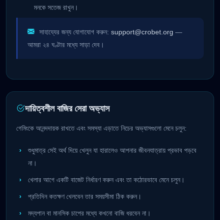
মনকে সতেজ রাখুন।
সাহায্যের জন্য যোগাযোগ করুন:
support@crobet.org
—
আমরা ২৪ ঘণ্টার মধ্যে সাড়া দেব।
দায়িত্বশীল বাজির সেরা অভ্যাস
গেমিংকে আনন্দদায়ক রাখতে এবং সমস্যা এড়াতে নিচের অভ্যাসগুলো মেনে চলুন:
শুধুমাত্র সেই অর্থ দিয়ে খেলুন যা হারালেও আপনার জীবনযাত্রায় প্রভাব পড়বে
না।
খেলার আগে একটি বাজেট নির্ধারণ করুন এবং তা কঠোরভাবে মেনে চলুন।
প্রতিদিন কতক্ষণ খেলবেন তার সময়সীমা ঠিক করুন।
মদ্যপান বা মানসিক চাপের মধ্যে কখনো বাজি ধরবেন না।