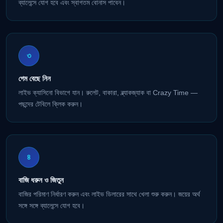
ব্যালেন্সে যোগ হবে এবং স্বাগতম বোনাস পাবেন।
৩
গেম বেছে নিন
লাইভ ক্যাসিনো বিভাগে যান। রুলেট, বাকারা, ব্ল্যাকজ্যাক বা Crazy Time —
পছন্দের টেবিলে ক্লিক করুন।
৪
বাজি ধরুন ও জিতুন
বাজির পরিমাণ নির্ধারণ করুন এবং লাইভ ডিলারের সাথে খেলা শুরু করুন। জয়ের অর্থ
সঙ্গে সঙ্গে ব্যালেন্সে যোগ হবে।