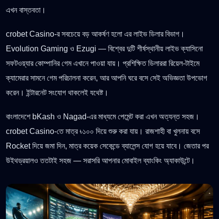
এখন বাস্তবতা।
crobet Casino-র সবচেয়ে বড় আকর্ষণ হলো এর লাইভ ডিলার বিভাগ।
Evolution Gaming ও Ezugi — বিশ্বের দুটি শীর্ষস্থানীয় লাইভ ক্যাসিনো
সফটওয়্যার কোম্পানির গেম এখানে পাওয়া যায়। প্রশিক্ষিত ডিলাররা রিয়েল-টাইমে
ক্যামেরার সামনে গেম পরিচালনা করেন, আর আপনি ঘরে বসে সেই অভিজ্ঞতা উপভোগ
করেন। ইন্টারনেট সংযোগ থাকলেই যথেষ্ট।
বাংলাদেশে bKash ও Nagad-এর মাধ্যমে পেমেন্ট করা এখন অত্যন্ত সহজ।
crobet Casino-তে মাত্র ৳১০০ দিয়ে শুরু করা যায়। রাজশাহী বা খুলনায় বসে
Rocket দিয়ে জমা দিন, মাত্র কয়েক সেকেন্ডে ব্যালেন্স যোগ হয়ে যাবে। জেতার পর
উইথড্রয়ালও ততটাই সহজ — সরাসরি আপনার মোবাইল ব্যাংকিং অ্যাকাউন্টে।