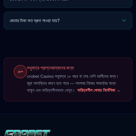
জেতার টাকা কত দ্রুত পাওয়া যায়?
শুধুমাত্র প্রাপ্তবয়স্কদের জন্য
১৮+
crobet Casino শুধুমাত্র ১৮ বছর বা তার বেশি বয়সীদের জন্য।
জুয়া আসক্তির কারণ হতে পারে — সবসময় নিজের সামর্থ্যের মধ্যে
থাকুন এবং দায়িত্বশীলভাবে খেলুন।
দায়িত্বশীল খেলার নির্দেশিকা →