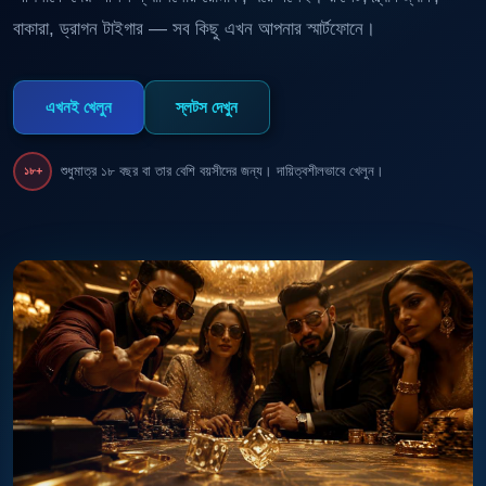
বাকারা, ড্রাগন টাইগার — সব কিছু এখন আপনার স্মার্টফোনে।
এখনই খেলুন
স্লটস দেখুন
শুধুমাত্র ১৮ বছর বা তার বেশি বয়সীদের জন্য। দায়িত্বশীলভাবে খেলুন।
১৮+