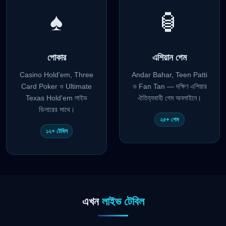
♠️
🏮
পোকার
এশিয়ান গেম
Casino Hold'em, Three
Andar Bahar, Teen Patti
Card Poker ও Ultimate
ও Fan Tan — দক্ষিণ এশিয়ার
Texas Hold'em লাইভ
ঐতিহ্যবাহী গেম অনলাইনে।
ডিলারের সাথে।
২৫+ গেম
১২+ টেবিল
এখন
লাইভ টেবিল