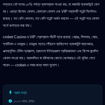
সপ্তাহে নেট লসের ১৫% পর্যন্ত ক্যাশব্যাক পাওয়া যায়, যা সরাসরি অ্যাকাউন্টে যোগ
হয়। এছাড়া রিলোড বোনাস, রেফারেল বোনাস এবং VIP লয়্যালটি পয়েন্ট সিস্টেমও
রয়েছে। যত বেশি খেলবেন, তত বেশি পয়েন্ট অর্জন করবেন — এই পয়েন্ট পরে বোনাস
অর্থে রূপান্তর করা যায়।
crobet Casino-র VIP প্রোগ্রামে পাঁচটি স্তর রয়েছে: ব্রোঞ্জ, সিলভার, গোল্ড,
প্লাটিনাম ও ডায়মন্ড। ডায়মন্ড স্তরে পৌঁছালে ব্যক্তিগত অ্যাকাউন্ট ম্যানেজার,
এক্সক্লুসিভ টেবিল অ্যাক্সেস, দ্রুততম উইথড্রয়াল প্রক্রিয়াকরণ এবং বিশেষ জন্মদিন
বোনাস পাওয়া যায়। ময়মনসিংহ বা বরিশালের কোনো খেলোয়াড়ও এই সুবিধা পেতে
পারেন — crobet-এ সবার জন্য সমান সুযোগ।
দ্রুত তথ্য
৫০০+ লাইভ টেবিল