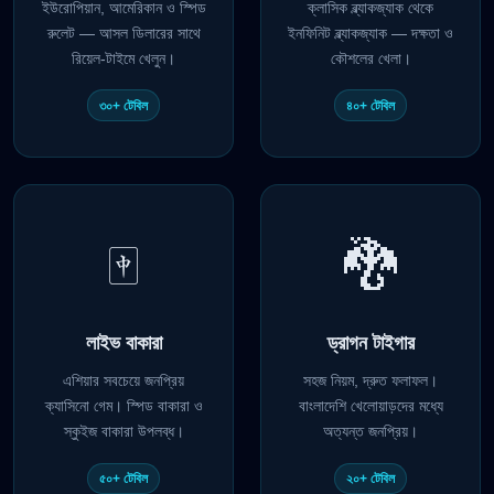
ইউরোপিয়ান, আমেরিকান ও স্পিড
ক্লাসিক ব্ল্যাকজ্যাক থেকে
রুলেট — আসল ডিলারের সাথে
ইনফিনিট ব্ল্যাকজ্যাক — দক্ষতা ও
রিয়েল-টাইমে খেলুন।
কৌশলের খেলা।
৩০+ টেবিল
৪০+ টেবিল
🀄
🐉
লাইভ বাকারা
ড্রাগন টাইগার
এশিয়ার সবচেয়ে জনপ্রিয়
সহজ নিয়ম, দ্রুত ফলাফল।
ক্যাসিনো গেম। স্পিড বাকারা ও
বাংলাদেশি খেলোয়াড়দের মধ্যে
স্কুইজ বাকারা উপলব্ধ।
অত্যন্ত জনপ্রিয়।
৫০+ টেবিল
২০+ টেবিল