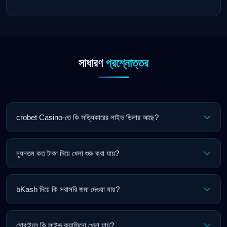
সাধারণ
প্রশ্নোত্তর
crobet Casino-তে কি সত্যিকারের লাইভ ডিলার আছে?
ন্যূনতম কত টাকা দিয়ে খেলা শুরু করা যায়?
bKash দিয়ে কি সরাসরি জমা দেওয়া যায়?
মোবাইলে কি লাইভ ক্যাসিনো খেলা যায়?