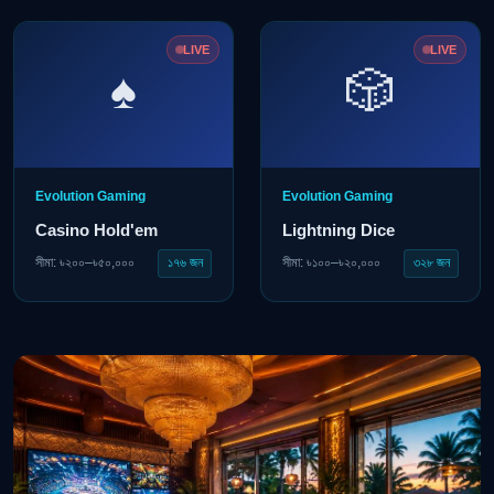
LIVE
LIVE
♠️
🎲
Evolution Gaming
Evolution Gaming
Casino Hold'em
Lightning Dice
সীমা: ৳২০০–৳৫০,০০০
সীমা: ৳১০০–৳২০,০০০
১৭৬ জন
৩২৮ জন