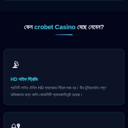
কেন
crobet Casino
বেছে নেবেন?
📡
HD লাইভ স্ট্রিমিং
প্রতিটি লাইভ টেবিল HD ক্যামেরায় স্ট্রিম করা হয়। ধীর ইন্টারনেটেও মসৃণ
অভিজ্ঞতার জন্য অটো-কোয়ালিটি অ্যাডজাস্টমেন্ট রয়েছে।
🔐